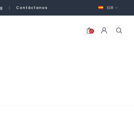
og
Contáctanos
EUR
0